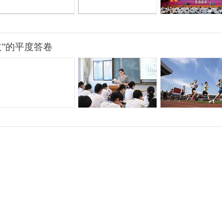
3
教”的平度答卷
7
平度：文艺搭台聚英才，青年返乡赋新能
大众·半岛新闻
2025-09-04 08:46
，平度举办2025年新时代集体婚礼