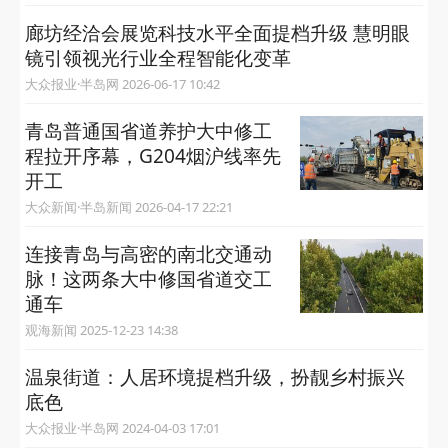
廊坊经洽会展览科技水平全面提档升级 慧明眼
镜引领视光行业全程智能化变革
大众报业·半岛网 2026-06-17 10:42
青岛普通国省道养护大中修工
程拉开序幕，G204烟沪线率先
开工
大众新闻·半岛新闻 2026-04-17 22:21
连接青岛与高密的南北交通动
脉！这两条大中修国省道交工
通车
观海新闻 2025-12-23 14:38
温泉街道：人居环境提档升级，扮靓乡村振兴
底色
大众报业·半岛网 2024-04-03 17:01