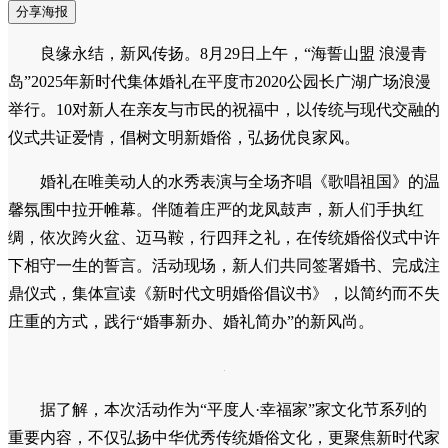
分享海报
良缘永结，新风传扬。8月29日上午，“海誓山盟 浪漫青
岛”2025年新时代集体婚礼在平度市2020公园长广湖广场浪漫
举行。10对新人在亲友与市民的祝福中，以传统与现代交融的
仪式共证爱情，倡树文明新婚俗，弘扬优良家风。
婚礼在唯美动人的水秀表演与全场齐唱《歌唱祖国》的温
馨氛围中拉开帷幕。伴随着庄严的龙凤鼓声，新人们手执红
绸，依次跨火盆、迈马鞍，行四拜之礼，在传统婚俗仪式中许
下相守一生的誓言。活动现场，新人们共同签署婚书、完成注
鼎仪式，集体宣读《新时代文明婚俗倡议书》，以简约而不失
庄重的方式，践行“婚事新办、婚礼简办”的新风尚。
据了解，本次活动作为“平度人·幸福家”家文化节系列的
重要内容，不仅弘扬中华优秀传统婚俗文化，更聚焦新时代家