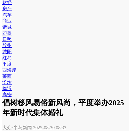
财经
房产
汽车
商业
诸城
即墨
日照
胶州
城阳
红岛
平度
西海岸
莱西
潍坊
临沂
高密
倡树移风易俗新风尚，平度举办2025
年新时代集体婚礼
大众·半岛新闻
2025-08-30 08:33