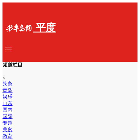
平度
频道栏目
×
头条
青岛
娱乐
山东
国内
国际
专题
美食
教育